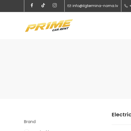
info@ilgtermina-noma.lv
Electri
Brand