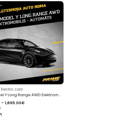
,
Electric cars
Tesla Model Y Long Range AWD Elektromotors kW(AG) 378(514)
€
–
1,895.00
€
d
h