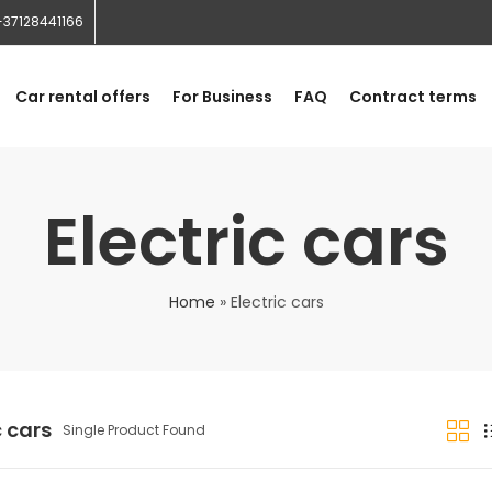
+37128441166
Car rental offers
For Business
FAQ
Contract terms
Electric cars
Home
»
Electric cars
c cars
Single Product Found