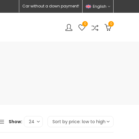
Car without a down payment!
English
0
0
Show: