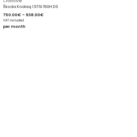
Crossover
Škoda Kodiaq 1.5TSI 150H DS
750.00
€
–
938.00
€
VAT included
per month