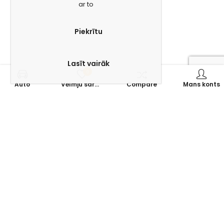
ar to
Piekrītu
Lasīt vairāk
0
Auto
Vēlmju saraksts
Compare
Mans konts