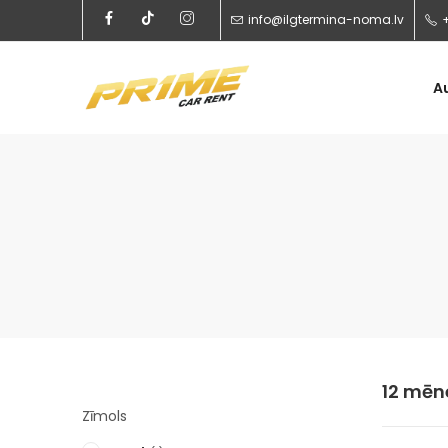
info@ilgtermina-noma.lv
A
12 mēn
Zīmols