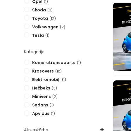
Opel
1
Škoda
2
Toyota
12
Volkswagen
2
Tesla
1
Kategorija
Komerctransoports
1
Krosovers
10
Elektromobīļi
1
Hečbeks
3
Minivens
2
Sedans
1
Apvidus
1
Ātrumkārba