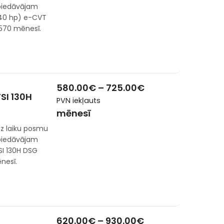
 piedāvājam
140 hp) e-CVT
 570 mēnesī.
580.00
€
–
725.00
€
TSI 130H
PVN iekļauts
mēnesī
z laiku posmu
 piedāvājam
SI 130H DSG
nesī.
620.00
€
–
930.00
€