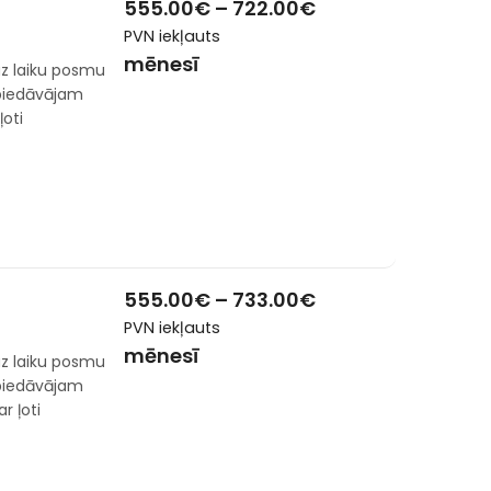
555.00
€
–
722.00
€
PVN iekļauts
mēnesī
z laiku posmu
 piedāvājam
ļoti
555.00
€
–
733.00
€
PVN iekļauts
mēnesī
z laiku posmu
 piedāvājam
r ļoti