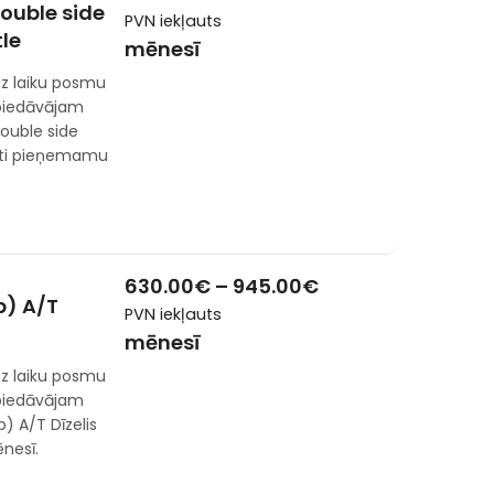
ouble side
PVN iekļauts
tle
mēnesī
z laiku posmu
 piedāvājam
ouble side
ļoti pieņemamu
630.00
€
–
945.00
€
p) A/T
PVN iekļauts
mēnesī
z laiku posmu
 piedāvājam
) A/T Dīzelis
nesī.