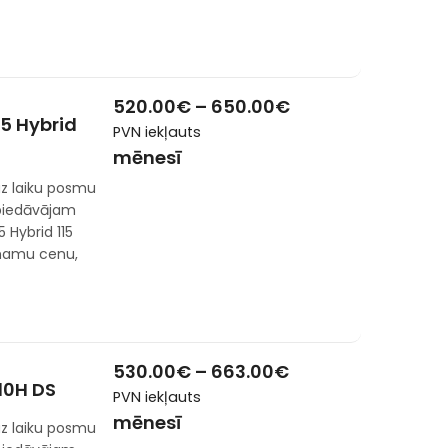
520.00
€
–
650.00
€
.5 Hybrid
PVN iekļauts
mēnesī
z laiku posmu
 piedāvājam
 Hybrid 115
emamu cenu,
530.00
€
–
663.00
€
10H DS
PVN iekļauts
mēnesī
z laiku posmu