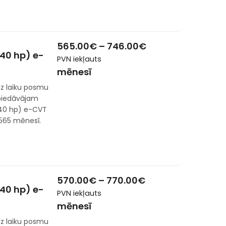
565.00
€
–
746.00
€
140 hp) e-
PVN iekļauts
mēnesī
z laiku posmu
 piedāvājam
140 hp) e-CVT
565 mēnesī.
570.00
€
–
770.00
€
140 hp) e-
PVN iekļauts
mēnesī
z laiku posmu