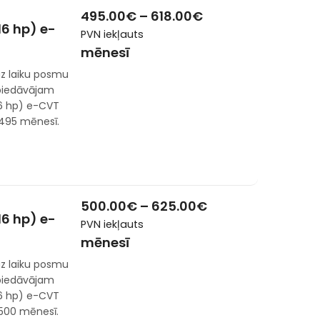
495.00
€
–
618.00
€
116 hp) e-
PVN iekļauts
mēnesī
z laiku posmu
 piedāvājam
116 hp) e-CVT
 495 mēnesī.
500.00
€
–
625.00
€
116 hp) e-
PVN iekļauts
mēnesī
z laiku posmu
 piedāvājam
116 hp) e-CVT
 500 mēnesī.