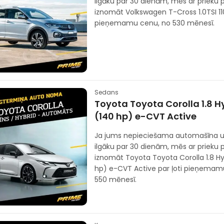
ilgāku par 30 dienām, mēs ar prieku
iznomāt Volkswagen T-Cross 1.0TSI 110
pieņemamu cenu, no 530 mēnesī.
Sedans
Toyota Toyota Corolla 1.8 Hy
(140 hp) e-CVT Active
Ja jums nepieciešama automašīna u
ilgāku par 30 dienām, mēs ar prieku
iznomāt Toyota Toyota Corolla 1.8 Hyb
hp) e-CVT Active par ļoti pieņemam
550 mēnesī.