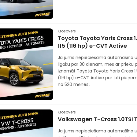
Krosovers
Toyota Toyota Yaris Cross 1
115 (116 hp) e-CVT Active
Ja jums nepieciešama automašīna u
ilgāku par 30 dienām, mēs ar prieku
iznomāt Toyota Toyota Yaris Cross 1.5
(116 hp) e-CVT Active par ļoti pieņ
no 520 mēnesī.
Krosovers
Volkswagen T-Cross 1.0TSI 1
Ja jums nepieciešama automašīna u