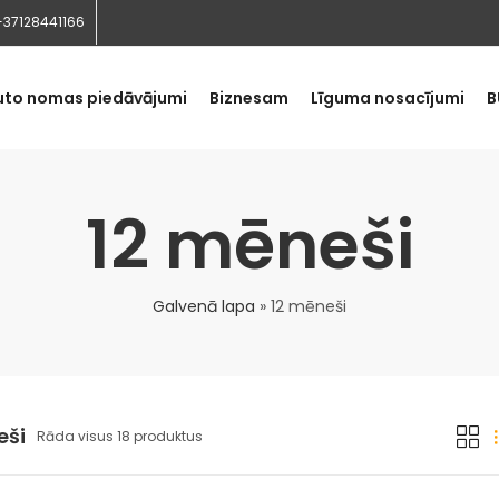
+37128441166
uto nomas piedāvājumi
Biznesam
Līguma nosacījumi
B
12 mēneši
Galvenā lapa
»
12 mēneši
eši
Rāda visus 18 produktus