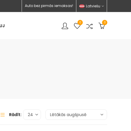
Auto bez pirmās iemaksas!
Latviešu
0
0
UJ
Rādīt: