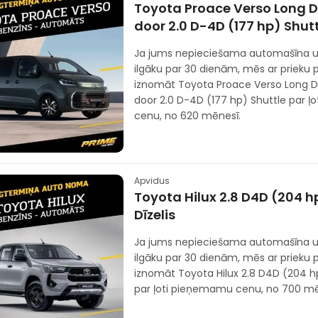
Toyota Proace Verso Long D
door 2.0 D-4D (177 hp) Shut
Ja jums nepieciešama automašīna u
ilgāku par 30 dienām, mēs ar prieku
iznomāt Toyota Proace Verso Long D
door 2.0 D-4D (177 hp) Shuttle par 
cenu, no 620 mēnesī.
Apvidus
Toyota Hilux 2.8 D4D (204 h
Dīzelis
Ja jums nepieciešama automašīna u
ilgāku par 30 dienām, mēs ar prieku
iznomāt Toyota Hilux 2.8 D4D (204 hp
par ļoti pieņemamu cenu, no 700 mē