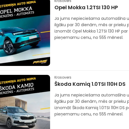
Krosovers
Opel Mokka 1.2TSI 130 HP
Ja jums nepieciešama automašīna u
ilgāku par 30 dienām, mēs ar prieku
iznomāt Opel Mokka 1.2TSI 130 HP par 
pieņemamu cenu, no 555 mēnesī.
Krosovers
Škoda Kamiq 1.0TSI 110H DS
Ja jums nepieciešama automašīna u
ilgāku par 30 dienām, mēs ar prieku
iznomāt Škoda Kamiq 1.0TSI 110H DS pa
pieņemamu cenu, no 555 mēnesī.