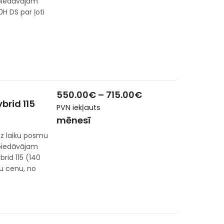
 piedāvājam
H DS par ļoti
550.00
€
–
715.00
€
brid 115
PVN iekļauts
mēnesī
z laiku posmu
 piedāvājam
rid 115 (140
u cenu, no