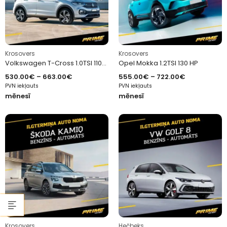
Krosovers
Krosovers
Volkswagen T-Cross 1.0TSI 110H DS
Opel Mokka 1.2TSI 130 HP
530.00
€
–
663.00
€
555.00
€
–
722.00
€
PVN iekļauts
PVN iekļauts
mēnesī
mēnesī
Krosovers
Hečbeks