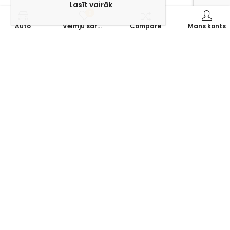
Lasīt vairāk
0
Auto
Vēlmju saraksts
Compare
Mans konts
Izdevīgi nosacījumi un papildpakalpojumi – automašīnu
noma nekad nav bijusi tik vienkārša! Vēlies jaunu mašīnu?
Tagad vari abonēt vai nomāt auto uz pusgadu vai ilgāk ar
ilgtermina-noma.lv!