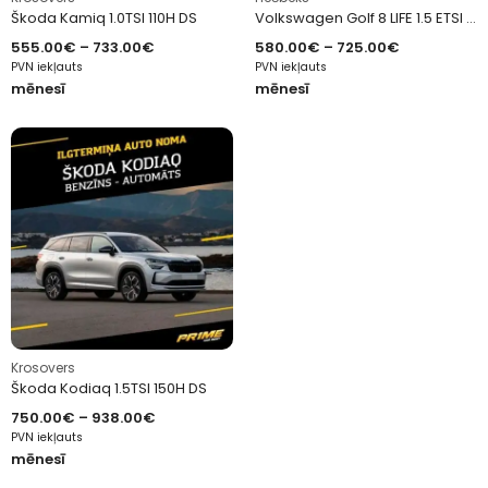
Škoda Kamiq 1.0TSI 110H DS
Volkswagen Golf 8 LIFE 1.5 ETSI 130H DSG
555.00
€
–
733.00
€
580.00
€
–
725.00
€
PVN iekļauts
PVN iekļauts
mēnesī
mēnesī
Krosovers
Škoda Kodiaq 1.5TSI 150H DS
750.00
€
–
938.00
€
PVN iekļauts
mēnesī