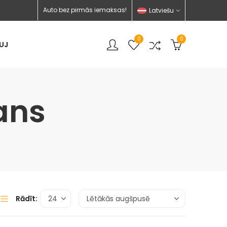
Auto bez pirmās iemaksas!
Latviešu
0
0
UJ
ans
Rādīt: