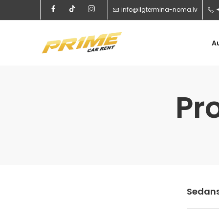
info@ilgtermina-noma.lv
A
Pr
Sedan