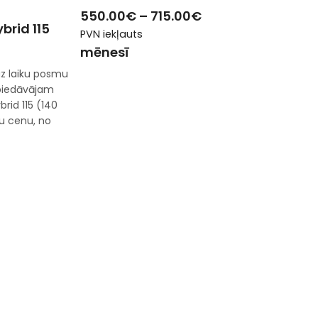
550.00
€
–
715.00
€
brid 115
PVN iekļauts
mēnesī
z laiku posmu
 piedāvājam
rid 115 (140
u cenu, no